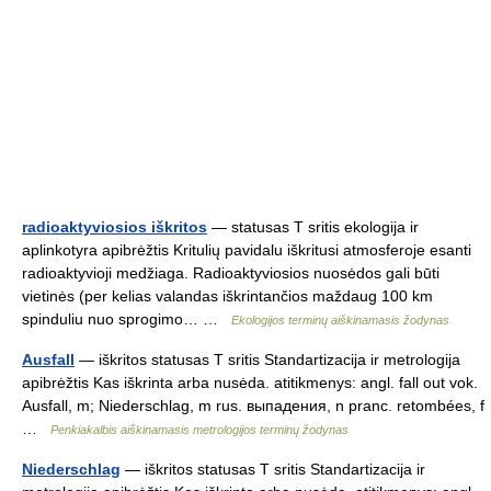
radioaktyviosios iškritos
— statusas T sritis ekologija ir
aplinkotyra apibrėžtis Kritulių pavidalu iškritusi atmosferoje esanti
radioaktyvioji medžiaga. Radioaktyviosios nuosėdos gali būti
vietinės (per kelias valandas iškrintančios maždaug 100 km
spinduliu nuo sprogimo… …
Ekologijos terminų aiškinamasis žodynas
Ausfall
— iškritos statusas T sritis Standartizacija ir metrologija
apibrėžtis Kas iškrinta arba nusėda. atitikmenys: angl. fall out vok.
Ausfall, m; Niederschlag, m rus. выпадения, n pranc. retombées, f
…
Penkiakalbis aiškinamasis metrologijos terminų žodynas
Niederschlag
— iškritos statusas T sritis Standartizacija ir