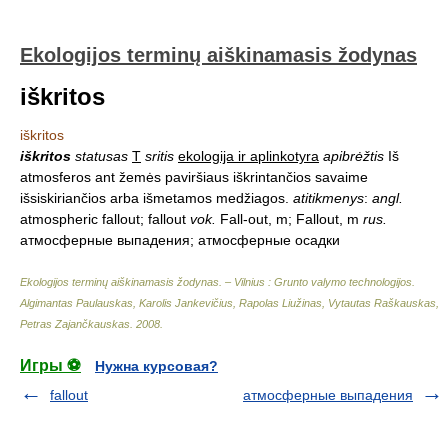
Ekologijos terminų aiškinamasis žodynas
iškritos
iškritos
iškritos
statusas
T
sritis
ekologija ir aplinkotyra
apibrėžtis
Iš
atmosferos ant žemės paviršiaus iškrintančios savaime
išsiskiriančios arba išmetamos medžiagos.
atitikmenys
:
angl.
atmospheric fallout; fallout
vok.
Fall-out, m; Fallout, m
rus.
атмосферные выпадения; атмосферные осадки
Ekologijos terminų aiškinamasis žodynas. – Vilnius : Grunto valymo technologijos
.
Algimantas Paulauskas, Karolis Jankevičius, Rapolas Liužinas, Vytautas Raškauskas,
Petras Zajančkauskas
.
2008
.
Игры ⚽
Нужна курсовая?
fallout
атмосферные выпадения