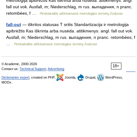
metrologija apibrėžtis Kas iškrinta arba nusėda. atitikmenys: angl.
fall out vok. Ausfall, m; Niederschlag, m rus. выпадения, n pranc.
retombées, f …
Penkiakalbis aiškinamasis metrologijos terminų žodynas
fall-out
— iškritos statusas T sritis Standartizacija ir metrologija
apibrėžtis Kas iškrinta arba nusėda. atitikmenys: angl. fall out vok.
Ausfall, m; Niederschlag, m rus. выпадения, n pranc. retombées, f
…
Penkiakalbis aiškinamasis metrologijos terminų žodynas
© Academic, 2000-2026
18+
Contact us:
Technical Support
,
Advertising
Dictionaries export
, created on PHP,
Joomla,
Drupal,
WordPress,
MODx.