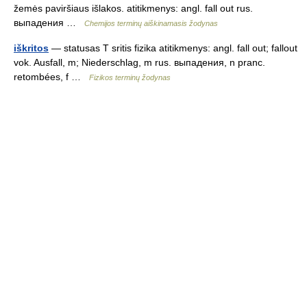
žemės paviršiaus išlakos. atitikmenys: angl. fall out rus.
выпадения …
Chemijos terminų aiškinamasis žodynas
iškritos
— statusas T sritis fizika atitikmenys: angl. fall out; fallout
vok. Ausfall, m; Niederschlag, m rus. выпадения, n pranc.
retombées, f …
Fizikos terminų žodynas