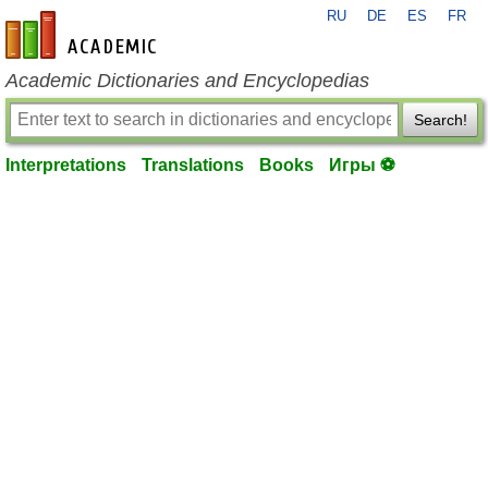
RU
DE
ES
FR
en-academic.com
Academic Dictionaries and Encyclopedias
Search!
Interpretations
Translations
Books
Игры ⚽