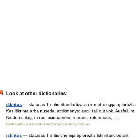
Look at other dictionaries:
iškritos
— statusas T sritis Standartizacija ir metrologija apibrėžtis
Kas iškrinta arba nusėda. atitikmenys: angl. fall out vok. Ausfall, m;
Niederschlag, m rus. выпадения, n pranc. retombées, f …
Penkiakalbis aiškinamasis metrologijos terminų žodynas
iškritos
— statusas T sritis chemija apibrėžtis Iškrintančios ant