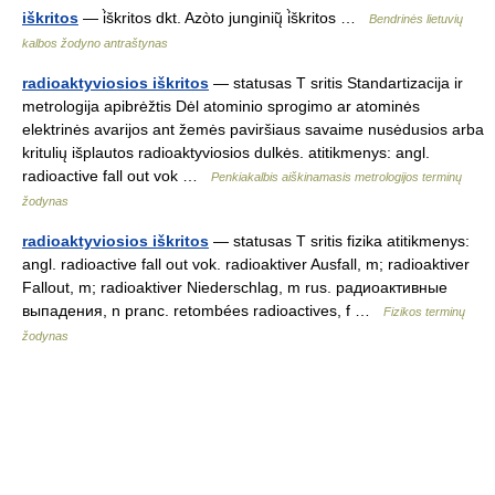
iškritos
— i̇̀škritos dkt. Azòto junginių̃ i̇̀škritos …
Bendrinės lietuvių
kalbos žodyno antraštynas
radioaktyviosios iškritos
— statusas T sritis Standartizacija ir
metrologija apibrėžtis Dėl atominio sprogimo ar atominės
elektrinės avarijos ant žemės paviršiaus savaime nusėdusios arba
kritulių išplautos radioaktyviosios dulkės. atitikmenys: angl.
radioactive fall out vok …
Penkiakalbis aiškinamasis metrologijos terminų
žodynas
radioaktyviosios iškritos
— statusas T sritis fizika atitikmenys:
angl. radioactive fall out vok. radioaktiver Ausfall, m; radioaktiver
Fallout, m; radioaktiver Niederschlag, m rus. радиоактивные
выпадения, n pranc. retombées radioactives, f …
Fizikos terminų
žodynas